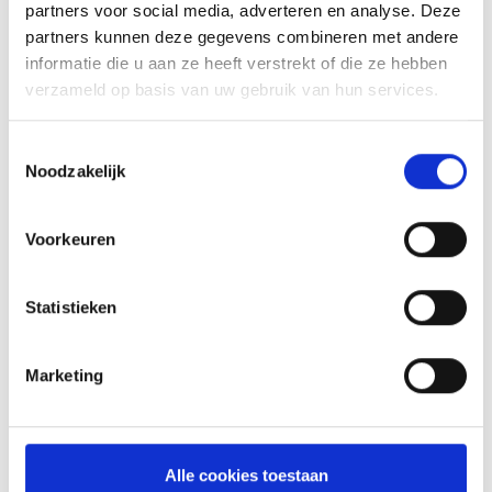
partners voor social media, adverteren en analyse. Deze
partners kunnen deze gegevens combineren met andere
informatie die u aan ze heeft verstrekt of die ze hebben
verzameld op basis van uw gebruik van hun services.
Toestemmingsselectie
Noodzakelijk
Voorkeuren
Statistieken
INSOL Europe – Annual Congress 2025 in
Wenen: “A Waltz Through Insolvency”
Marketing
Annual Congress van INSOL Europe plaats, met als
toepasselijk thema “A Waltz Through Insolvency:
Lessons from the Past, Steps into the Future.”
LEES MEER
Alle cookies toestaan