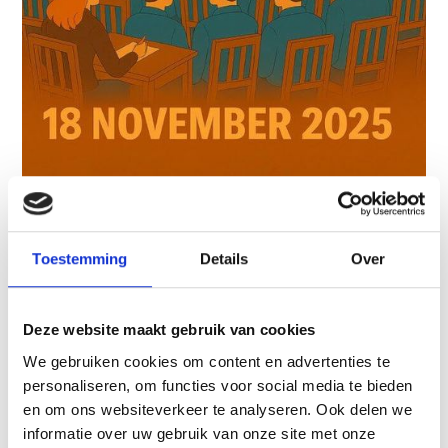
Rechtspraakoverzicht faillissementsrecht
2025
Toestemming
Details
Over
Blijf up-to-date in het faillissementsrecht.
LEES MEER
Deze website maakt gebruik van cookies
We gebruiken cookies om content en advertenties te
personaliseren, om functies voor social media te bieden
en om ons websiteverkeer te analyseren. Ook delen we
Nieuws
informatie over uw gebruik van onze site met onze