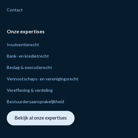
Contact
Onze expertises
Insolventie­recht
Bank- en krediet­recht
Beslag & executie­recht
Vennoot­schaps- en verenigings­recht
Vereffening & verdeling
Bestuurders­aansprakelijk­heid
Bekijk al onze expertises