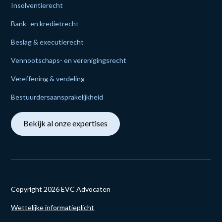
Insolventie­recht
Bank- en krediet­recht
Beslag & executie­recht
Vennoot­schaps- en verenigings­recht
Vereffening & verdeling
Bestuurders­aansprakelijk­heid
Bekijk al onze expertises
Copyright
2026
EVC Advocaten
Wettelijke informatieplicht